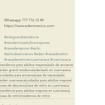
Whatsapp 777 716 12 49 
https://www.edenmexico.com
#edegrandresidence
#residenciaadultosmayores
#casadereposo
#asilo
#asilodeancianos
#eden
#casaderetiro
#casaderetiroencuernavaca
#cuernavaca
residencia para adultos mayores
asilo de ancianos
eden grand residence
eden
asilo en cuernavaca
cuidados para ancianos
casa de reposo
asilo
eden cuernavaca
cuidados para adultos mayores
casa de descanso
casa de retiro en cuernavaca
residencia para adultos mayores en cuernavaca
casa de retiro
residencia de retiro