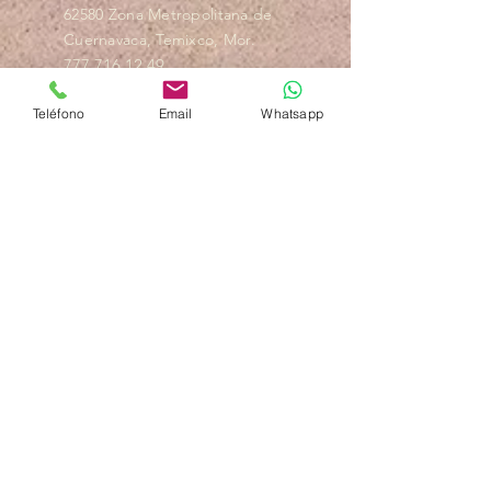
62580 Zona Metropolitana de
Cuernavaca, Temixco, Mor.
777 716 12 49
777 170 60 93
Teléfono
Email
Whatsapp
contacto@edenmexico.com
Nombre
Nº teléfono
Email
Mensaje