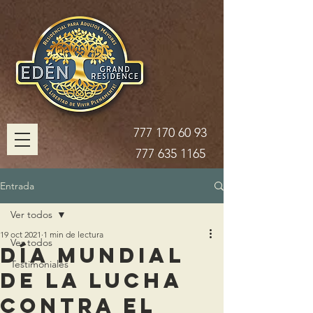
777 170 60 93
777 635 1165
Entrada
Ver todos
19 oct 2021
1 min de lectura
Ver todos
Día Mundial
Testimoniales
de la lucha
contra el