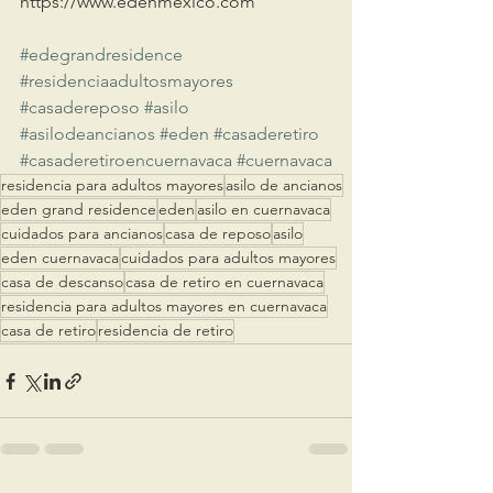
https://www.edenmexico.com
#edegrandresidence
#residenciaadultosmayores
#casadereposo
#asilo
#asilodeancianos
#eden
#casaderetiro
#casaderetiroencuernavaca
#cuernavaca
residencia para adultos mayores
asilo de ancianos
eden grand residence
eden
asilo en cuernavaca
cuidados para ancianos
casa de reposo
asilo
eden cuernavaca
cuidados para adultos mayores
casa de descanso
casa de retiro en cuernavaca
residencia para adultos mayores en cuernavaca
casa de retiro
residencia de retiro