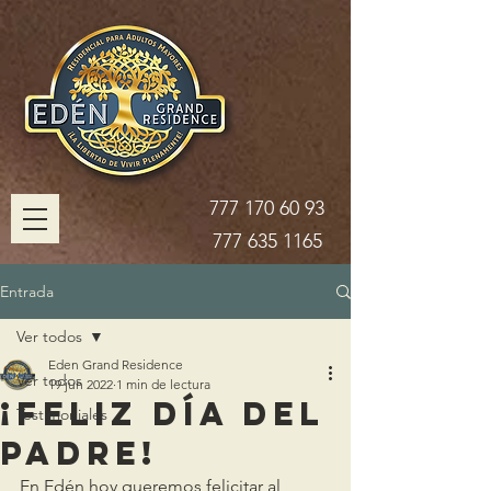
777 170 60 93
777 635 1165
Entrada
Ver todos
Eden Grand Residence
Ver todos
19 jun 2022
1 min de lectura
¡Feliz Día del
Testimoniales
Padre!
En Edén hoy queremos felicitar al 