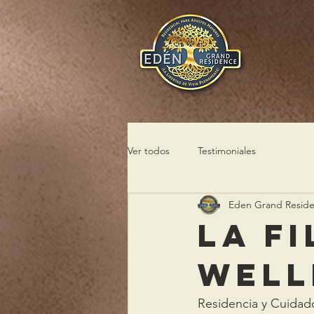
Ver todos
Testimoniales
Eden Grand Resid
La F
Well
Residencia y Cuidado