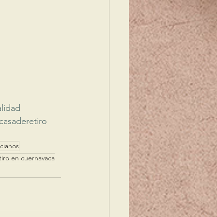
alidad
casaderetiro
cianos
tiro en cuernavaca