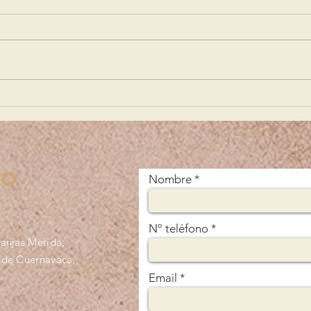
¡Hagamos
¡A
Equipo! ⚕️🩺👩🏻‍⚕️
ci
Pl
tO
Nombre
Nº teléfono
anjas Merida,
 de Cuernavaca,
Email