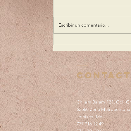
Escribir un comentario...
La Plenitud se
Vive en Eden
Grand
Residence
Contac
Chilam Balam 121, Col. Gr
62580 Zona Metropolitana
Temixco, Mor.
777 716 12 49