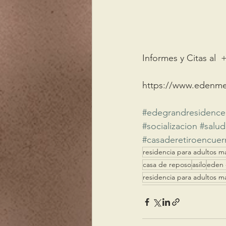
Informes y Citas al  
https://www.edenm
#edegrandresidence
#socializacion
#salud
#casaderetiroencuer
residencia para adultos m
casa de reposo
asilo
eden 
residencia para adultos m