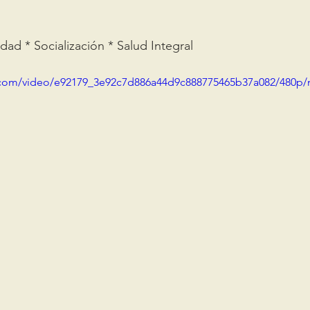
idad * Socialización * Salud Integral
ic.com/video/e92179_3e92c7d886a44d9c888775465b37a082/480p/