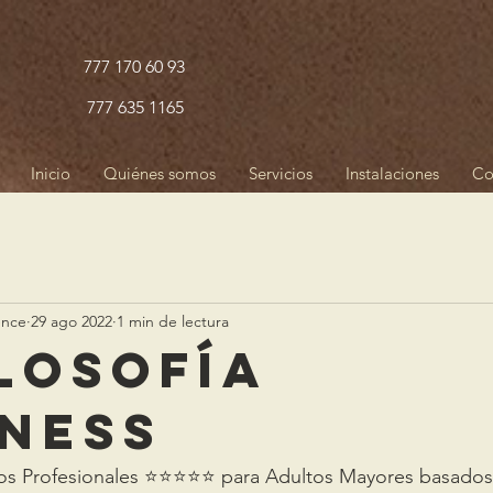
777 170 60 93
777 635 1165
Inicio
Quiénes somos
Servicios
Instalaciones
Co
ence
29 ago 2022
1 min de lectura
ilosofía
ness
s Profesionales ⭐️⭐️⭐️⭐️⭐️ para Adultos Mayores basados e