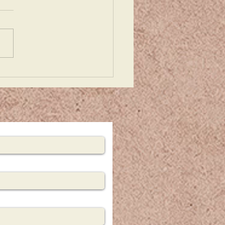
genda una
ta y Vive en
enitud!