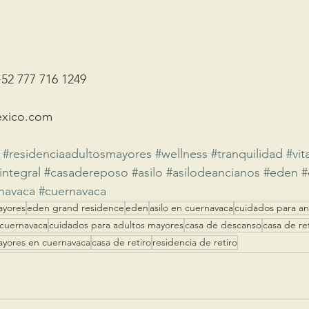
+52 777 716 1249
exico.com
#residenciaadultosmayores
#wellness
#tranquilidad
#vit
integral
#casadereposo
#asilo
#asilodeancianos
#eden
#
navaca
#cuernavaca
ayores
eden grand residence
eden
asilo en cuernavaca
cuidados para an
cuernavaca
cuidados para adultos mayores
casa de descanso
casa de re
ayores en cuernavaca
casa de retiro
residencia de retiro