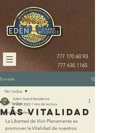
777 170 60 93
777 635 1165
Entrada
Ver todos
Eden Grand Residence
Ver todos
6 sept 2022
1 min de lectura
Más Vitalidad
Testimoniales
La Libertad de Vivir Plenamente es 
promover la Vitalidad de nuestros 