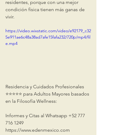
residentes, porque con una mejor 
condición física tienen más ganas de 
vivir.
https://video.wixstatic.com/video/e92179_c32
5e911ae6c48a38ad7afe15fafa232/720p/mp4/fil
e.mp4
Residencia y Cuidados Profesionales 
⭐️⭐️⭐️⭐️⭐️ para Adultos Mayores basados 
en la Filosofía Wellness:
Informes y Citas al Whatsapp +52 777 
716 1249 
https://www.edenmexico.com