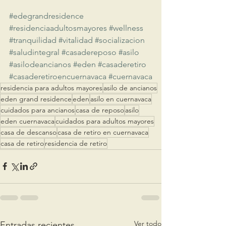
#edegrandresidence
#residenciaadultosmayores
#wellness
#tranquilidad
#vitalidad
#socializacion
#saludintegral
#casadereposo
#asilo
#asilodeancianos
#eden
#casaderetiro
#casaderetiroencuernavaca
#cuernavaca
residencia para adultos mayores
asilo de ancianos
eden grand residence
eden
asilo en cuernavaca
cuidados para ancianos
casa de reposo
asilo
eden cuernavaca
cuidados para adultos mayores
casa de descanso
casa de retiro en cuernavaca
casa de retiro
residencia de retiro
Ver todo
Entradas recientes