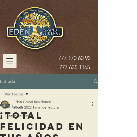
777 170 60 93
777 635 1165
Entrada
Ver todos
Eden Grand Residence
Ver todos
26 abr 2022
1 min de lectura
¡Total
Testimoniales
Felicidad en