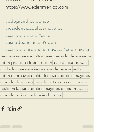
https://www.edenmexico.com
#edegrandresidence
#residenciaadultosmayores
#casadereposo
#asilo
#asilodeancianos
#eden
#casaderetiroencuernavaca
#cuernavaca
residencia para adultos mayores
asilo de ancianos
eden grand residence
eden
asilo en cuernavaca
cuidados para ancianos
casa de reposo
asilo
eden cuernavaca
cuidados para adultos mayores
casa de descanso
casa de retiro en cuernavaca
residencia para adultos mayores en cuernavaca
casa de retiro
residencia de retiro