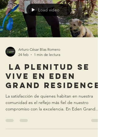
Load video
Arturo César Blas Romero
24 feb
1 min de lectura
La Plenitud se
Vive en Eden
Grand Residence
La satisfacción de quienes habitan en nuestra
comunidad es el reflejo más fiel de nuestro
compromiso con la excelencia. En Eden Grand
Residence, cada detalle está diseñado para
ofrecer una experiencia de vida superior en la
Ciudad de la Eterna Primavera, Cuernavaca.
Nuestra promesa de servicio se fundamenta en los