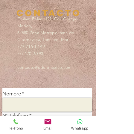
pilares que nuestros propios residentes valoran
día a día:
ContactO
Chilam Balam 121, Col. Granjas
Merida,
62580 Zona Metropolitana de
Cuernavaca, Temixco, Mor.
777 716 12 49
777 170 60 93
contacto@edenmexico.com
Nombre
Nº teléfono
Teléfono
Email
Whatsapp