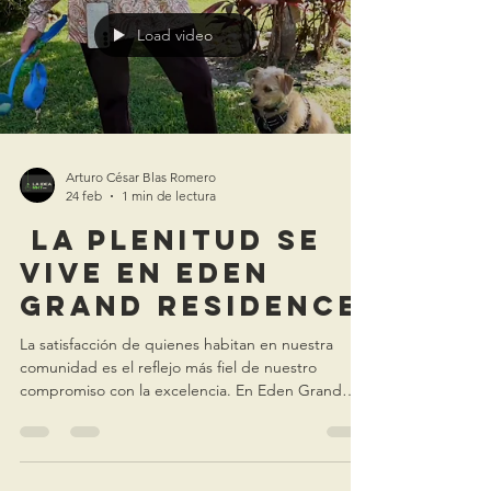
Load video
Arturo César Blas Romero
24 feb
1 min de lectura
La Plenitud se
Vive en Eden
Grand Residence
La satisfacción de quienes habitan en nuestra
comunidad es el reflejo más fiel de nuestro
compromiso con la excelencia. En Eden Grand
Residence, cada detalle está diseñado para
ofrecer una experiencia de vida superior en la
Ciudad de la Eterna Primavera, Cuernavaca.
Nuestra promesa de servicio se fundamenta en los