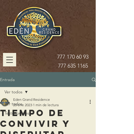
777 170 60 93
777 635 1165
Entrada
Ver todos
Eden Grand Residence
Ver todos
20 ene 2023
1 min de lectura
Tiempo de
Testimoniales
Convivir y